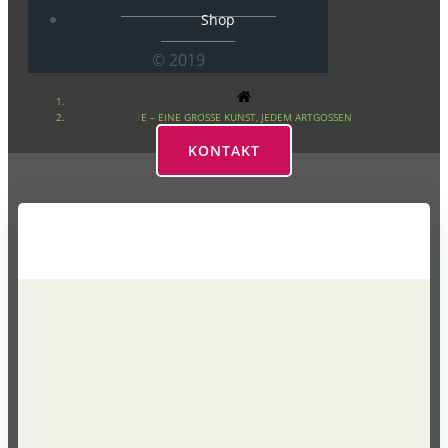
Shop
© 2019
E – EINE GROSSE KUNST, JEDEM ARTGOSSEN
KONTAKT
E – eine große Kunst, jedem
Artgossen