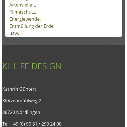
Artenvielfalt,
navigation
Klimaschutz,
Energiewende,
Entmüllung der Erde
usw.
KL LIFE DESIGN
Kathrin Güntert
Klötzenmühlweg 2
86720 Nördlingen
Tel. +49 (0) 90 81 / 290 24 00