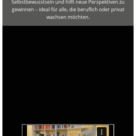
Selbstbewusstsein und hilft neue Perspektiven zu
gewinnen – ideal für alle, die beruflich oder privat
wachsen möchten.