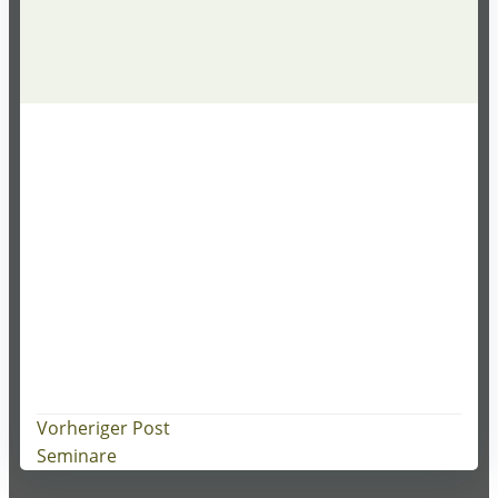
Post
Vorheriger Post
Seminare
navigation