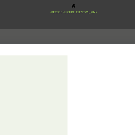
PERSOENLICHKEITSENTWL_PINK
l_pink