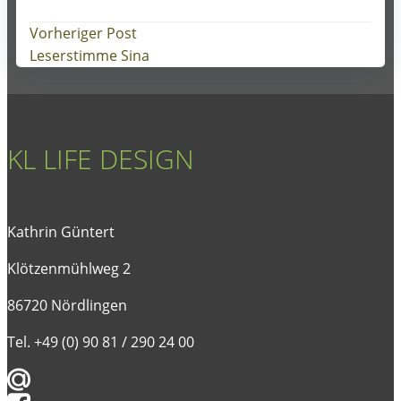
Post
Vorheriger Post
Leserstimme Sina
navigation
KL LIFE DESIGN
Kathrin Güntert
Klötzenmühlweg 2
86720 Nördlingen
Tel. +49 (0) 90 81 / 290 24 00