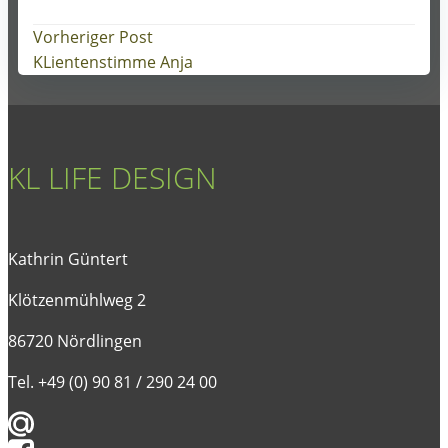
Post
Vorheriger Post
KLientenstimme Anja
navigation
KL LIFE DESIGN
Kathrin Güntert
Klötzenmühlweg 2
86720 Nördlingen
Tel. +49 (0) 90 81 / 290 24 00