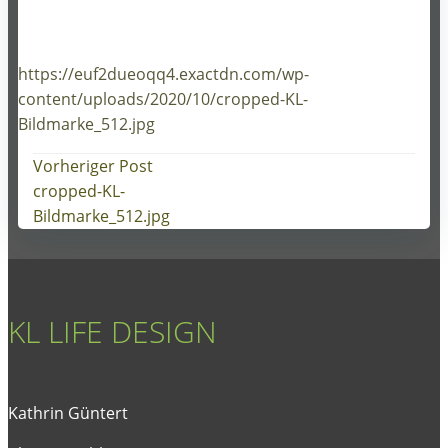
https://euf2dueoqq4.exactdn.com/wp-
content/uploads/2020/10/cropped-KL-
Bildmarke_512.jpg
Post
Vorheriger Post
cropped-KL-
navigation
Bildmarke_512.jpg
KL LIFE DESIGN
Kathrin Güntert