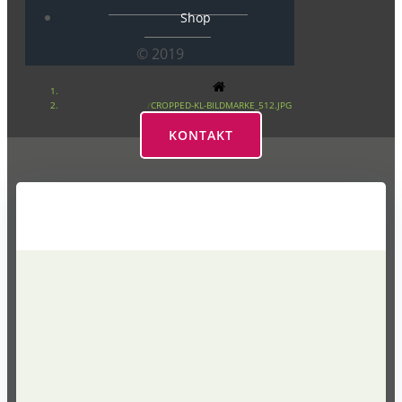
Shop
© 2019
CROPPED-KL-BILDMARKE_512.JPG
KONTAKT
cropped-KL-
Bildmarke_512.jpg